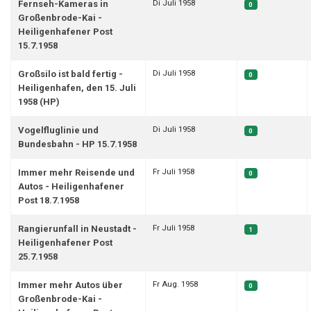
Di Juli 1958
Fernseh-Kameras in
0
Großenbrode-Kai -
Heiligenhafener Post
15.7.1958
Di Juli 1958
Großsilo ist bald fertig -
0
Heiligenhafen, den 15. Juli
1958 (HP)
Di Juli 1958
Vogelfluglinie und
0
Bundesbahn - HP 15.7.1958
Fr Juli 1958
Immer mehr Reisende und
0
Autos - Heiligenhafener
Post 18.7.1958
Fr Juli 1958
Rangierunfall in Neustadt -
1
Heiligenhafener Post
25.7.1958
Fr Aug. 1958
Immer mehr Autos über
0
Großenbrode-Kai -