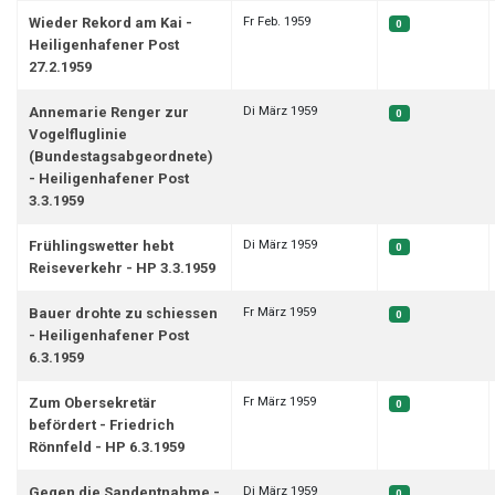
Fr Feb. 1959
Wieder Rekord am Kai -
0
Heiligenhafener Post
27.2.1959
Di März 1959
Annemarie Renger zur
0
Vogelfluglinie
(Bundestagsabgeordnete)
- Heiligenhafener Post
3.3.1959
Di März 1959
Frühlingswetter hebt
0
Reiseverkehr - HP 3.3.1959
Fr März 1959
Bauer drohte zu schiessen
0
- Heiligenhafener Post
6.3.1959
Fr März 1959
Zum Obersekretär
0
befördert - Friedrich
Rönnfeld - HP 6.3.1959
Di März 1959
Gegen die Sandentnahme -
0