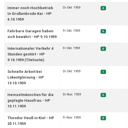
Di Okt. 1959
Immer noch Hochbetrieb
0
in Großenbrode Kai - HP
6.10.1959
Fr Okt. 1959
Fahrbare Garagen haben
0
sich bewährt - HP 9.10.1959
Fr Okt. 1959
Internationaler Verkehr 4
0
Stunden gestört - HP
9.10.1959 (Titelseite)
Di Okt. 1959
Schnelle Arbeit bei
1
Lokentgleisung - HP
13.10.1959
Di Nov. 1959
Heinzelmännchen für die
0
geplagte Hausfrau - HP
10.11.1959
Fr Nov. 1959
Theodor Heuß in Kiel - HP
0
20.11.1959