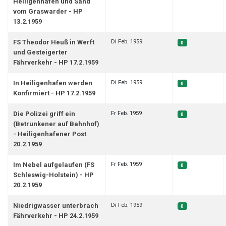
Heiligenhafen und Sand
vom Graswarder - HP
13.2.1959
Di Feb. 1959
FS Theodor Heuß in Werft
0
und Gesteigerter
Fährverkehr - HP 17.2.1959
Di Feb. 1959
In Heiligenhafen werden
0
Konfirmiert - HP 17.2.1959
Fr Feb. 1959
Die Polizei griff ein
0
(Betrunkener auf Bahnhof)
- Heiligenhafener Post
20.2.1959
Fr Feb. 1959
Im Nebel aufgelaufen (FS
0
Schleswig-Holstein) - HP
20.2.1959
Di Feb. 1959
Niedrigwasser unterbrach
0
Fährverkehr - HP 24.2.1959