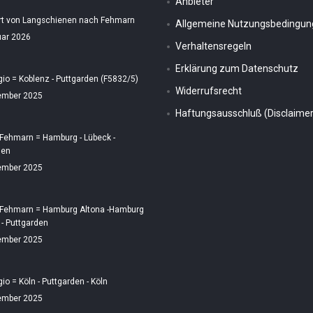
Anbieter
rt von Langschienen nach Fehmarn
Allgemeine Nutzungsbedingu
uar 2026
Verhaltensregeln
Erklärung zum Datenschutz
gio = Koblenz - Puttgarden (F5832/5)
Widerrufsrecht
ember 2025
Haftungsausschluß (Disclaimer
 Fehmarn = Hamburg - Lübeck -
den
ember 2025
 Fehmarn = Hamburg Altona -Hamburg
 - Puttgarden
ember 2025
gio = Köln - Puttgarden - Köln
ember 2025