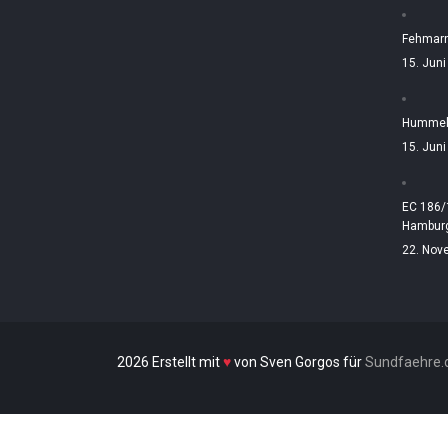
Fehmarn
15. Jun
Hummelt
15. Jun
EC 186/
Hamburg
22. Nov
2026 Erstellt mit
♥
von Sven Gorgos für
Sundfaehre.