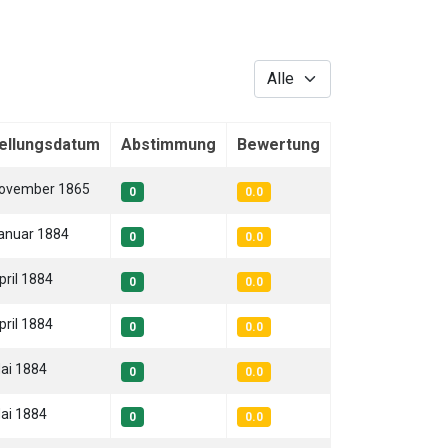
Anzeige #
tellungsdatum
Abstimmung
Bewertung
November 1865
0
0.0
Januar 1884
0
0.0
pril 1884
0
0.0
pril 1884
0
0.0
Mai 1884
0
0.0
Mai 1884
0
0.0