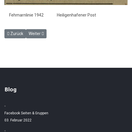
Fehmarnlinie 1942
Heiligenhafener Post
Vorheriger Beitrag: Die Plöner Kreistagssitzung bewilligte 2000 M. f
Nächster Beitrag: Am Sonnabend findet eine Sitzung der 
Zurück
Weiter
Blog
Facebook Seiten & Gruppen
03. Februar 2022