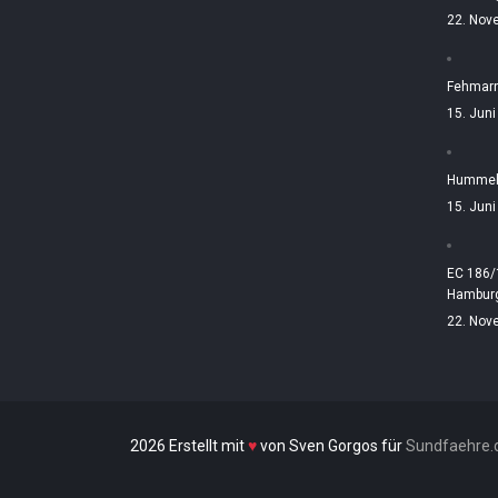
22. Nov
Fehmarn
15. Jun
Hummelt
15. Jun
EC 186/
Hamburg
22. Nov
2026 Erstellt mit
♥
von Sven Gorgos für
Sundfaehre.