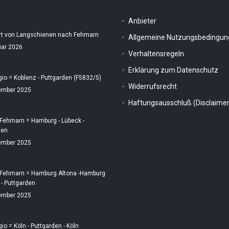
Anbieter
rt von Langschienen nach Fehmarn
Allgemeine Nutzungsbedingu
uar 2026
Verhaltensregeln
Erklärung zum Datenschutz
gio = Koblenz - Puttgarden (F5832/5)
Widerrufsrecht
ember 2025
Haftungsausschluß (Disclaimer
 Fehmarn = Hamburg - Lübeck -
den
ember 2025
 Fehmarn = Hamburg Altona -Hamburg
 - Puttgarden
ember 2025
gio = Köln - Puttgarden - Köln