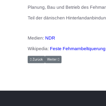
Planung, Bau und Betrieb des Fehmar
Teil der dänischen Hinterlandanbindu
Medien:
NDR
Wikipedia:
Feste Fehmarnbeltquerung
Vorheriger Beitrag: Facebook Seiten & Gruppen
Nächster Beitrag: Deutsche Bahn - Bau
Zurück
Weiter