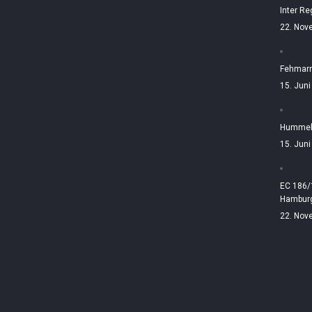
Inter Re
22. Nov
Fehmarn
15. Jun
Hummelt
15. Jun
EC 186/
Hamburg
22. Nov