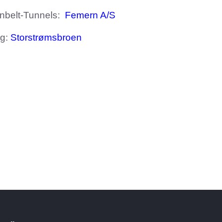
nbelt-Tunnels:
Femern A/S
ng:
Storstrømsbroen
informationen