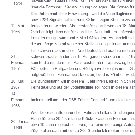
werden wird". Bereits Ende 1965 soll ein genaues Bild übe
1964
über die Form der Verwirklichung vorliegen. Die Kosten f
Drei Jahre nach ihrer Einweihung wird die Vogelfluglinie m
sowie 224 Signale auf der rund 80 km langen Strecke zwis
11. Mai
ferngesteuert werden. Als erster Abschnitt wird am 18. Ma
1966
Oktober folgt dann der Abschnitt bis Neustadt, im nächsten 
Fernsteuerung wird rund 5 Mio DM kosten. Es handelt sich
dieser Länge zentral von einer Stelle aus gesteuert und ü
Ein schwerer Orkan über Norddeutschland brachte mehrere
24.
schwere Sachschäden an. In Puttgarden stürzte ein mit 16
Februar
konnte die mit dem für Paris bestimmten Expresszug bela
1967
Fährbetten in Puttgarden und Rödbyhavn belegt waren. Si
aufgewühlten Fehmarnbelt kreuzen, bis das Fährbett wieder
10. Mai
Die Bundesbahn will in diesem Jahr ihren Betrieb in Schles
1967
Fernsteuerung auf der Vogelfluglinie soll noch in diesem Ja
14.
Februar
Indienststellung der DSB-Fähre "Danmark" und gleichzeit
1968
Wie der Geschäftsführer der Fehmarn-Lolland-Studiengesell
Pläne für eine 20,4 km lange Brücke zwischen Fehmarn und
20. Januar
etwa 10 Jahren gerechnet wird, soll eine vierspurige Auto
1969
Züge sollen dann mit bis zu 200 Stundenkilometern über d