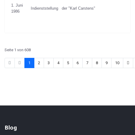
1. Juni
Indienststellung der "Karl Carstens"
1986
Seite 1 von 608
1
2
3
4
5
6
7
8
9
10
Blog