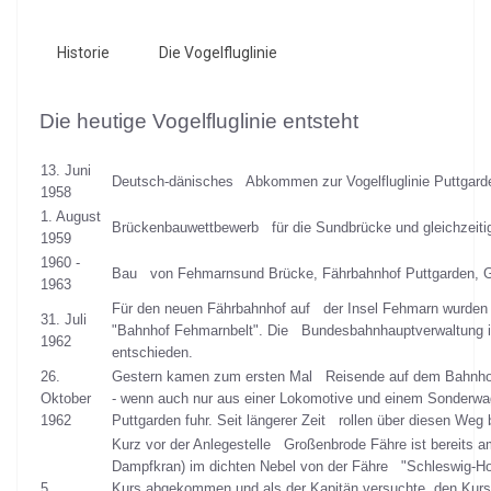
Historie
Die Vogelfluglinie
Die heutige Vogelfluglinie entsteht
13. Juni
Deutsch-dänisches Abkommen zur Vogelfluglinie Puttgard
1958
1. August
Brückenbauwettbewerb für die Sundbrücke und gleichzeitig
1959
1960 -
Bau von Fehmarnsund Brücke, Fährbahnhof Puttgarden, Gl
1963
Für den neuen Fährbahnhof auf der Insel Fehmarn wurden 
31. Juli
"Bahnhof Fehmarnbelt". Die Bundesbahnhauptverwaltung in 
1962
entschieden.
26.
Gestern kamen zum ersten Mal Reisende auf dem Bahnhof 
Oktober
- wenn auch nur aus einer Lokomotive und einem Sonderw
1962
Puttgarden fuhr. Seit längerer Zeit rollen über diesen Weg 
Kurz vor der Anlegestelle Großenbrode Fähre ist bereits
Dampfkran) im dichten Nebel von der Fähre "Schleswig-Hol
5.
Kurs abgekommen und als der Kapitän versuchte, den Kurs 