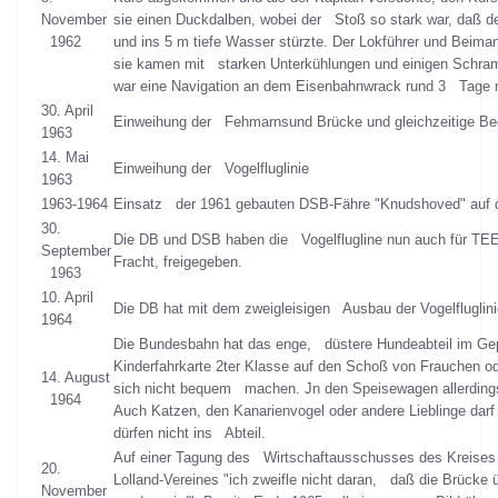
November
sie einen Duckdalben, wobei der Stoß so stark war, daß d
1962
und ins 5 m tiefe Wasser stürzte. Der Lokführer und Beima
sie kamen mit starken Unterkühlungen und einigen Schr
war eine Navigation an dem Eisenbahnwrack rund 3 Tage ni
30. April
Einweihung der Fehmarnsund Brücke und gleichzeitige B
1963
14. Mai
Einweihung der Vogelfluglinie
1963
1963-1964
Einsatz der 1961 gebauten DSB-Fähre "Knudshoved" auf de
30.
Die DB und DSB haben die Vogelflugline nun auch für TEE-
September
Fracht, freigegeben.
1963
10. April
Die DB hat mit dem zweigleisigen Ausbau der Vogelfluglin
1964
Die Bundesbahn hat das enge, düstere Hundeabteil im Gep
Kinderfahrkarte 2ter Klasse auf den Schoß von Frauchen od
14. August
sich nicht bequem machen. Jn den Speisewagen allerding
1964
Auch Katzen, den Kanarienvogel oder andere Lieblinge dar
dürfen nicht ins Abteil.
Auf einer Tagung des Wirtschaftausschusses des Kreises 
20.
Lolland-Vereines "ich zweifle nicht daran, daß die Brücke 
November