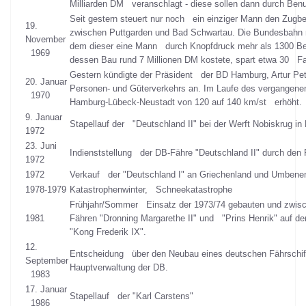
Milliarden DM veranschlagt - diese sollen dann durch B
Seit gestern steuert nur noch ein einziger Mann den Zugbet
19.
zwischen Puttgarden und Bad Schwartau. Die Bundesbahn na
November
dem dieser eine Mann durch Knopfdruck mehr als 1300 Bef
1969
dessen Bau rund 7 Millionen DM kostete, spart etwa 30 Fah
Gestern kündigte der Präsident der BD Hamburg, Artur Pe
20. Januar
Personen- und Güterverkehrs an. Im Laufe des vergangen
1970
Hamburg-Lübeck-Neustadt von 120 auf 140 km/st erhöht.
9. Januar
Stapellauf der "Deutschland II" bei der Werft Nobiskrug i
1972
23. Juni
Indienststellung der DB-Fähre "Deutschland II" durch de
1972
1972
Verkauf der "Deutschland I" an Griechenland und Umbene
1978-1979
Katastrophenwinter, Schneekatastrophe
Frühjahr/Sommer Einsatz der 1973/74 gebauten und zwis
1981
Fähren "Dronning Margarethe II" und "Prins Henrik" auf de
"Kong Frederik IX".
12.
Entscheidung über den Neubau eines deutschen Fährschif
September
Hauptverwaltung der DB.
1983
17. Januar
Stapellauf der "Karl Carstens"
1986