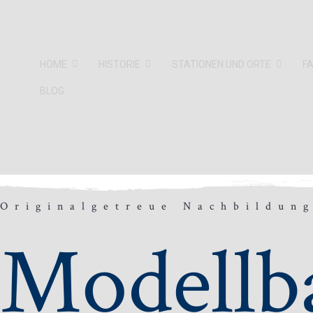
HOME
HISTORIE
STATIONEN UND ORTE
F
BLOG
Originalgetreue Nachbildun
Modellb