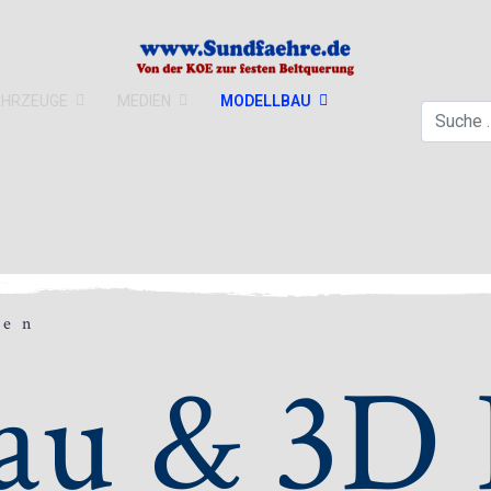
AHRZEUGE
MEDIEN
MODELLBAU
Suchen
gen
au & 3D