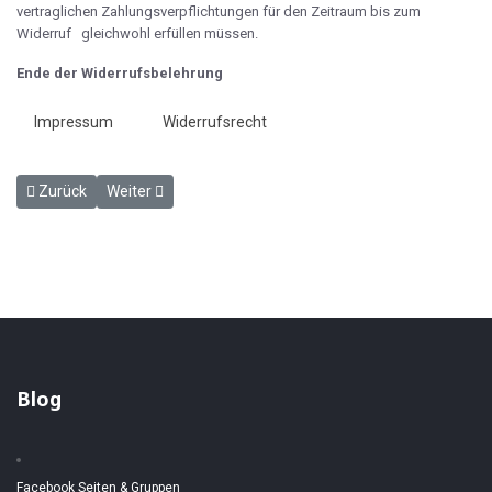
vertraglichen Zahlungsverpflichtungen für den Zeitraum bis zum
Widerruf gleichwohl erfüllen müssen.
Ende der Widerrufsbelehrung
Impressum
Widerrufsrecht
Vorheriger Beitrag: Erklärung zum Datenschutz
Nächster Beitrag: Haftungsausschluss (Disclaimer)
Zurück
Weiter
Blog
Facebook Seiten & Gruppen