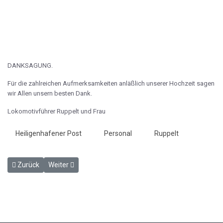
DANKSAGUNG.
Für die zahlreichen Aufmerksamkeiten anläßlich unserer Hochzeit sagen
wir Allen unsern besten Dank.
Lokomotivführer Ruppelt und Frau
Heiligenhafener Post
Personal
Ruppelt
Vorheriger Beitrag: Dampfschiffe führen in Verbindung mit der Eis
Nächster Beitrag: Beim hiesigen Bahnbau hat man das F
Zurück
Weiter