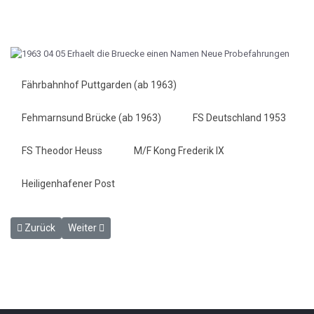
Fährbahnhof Puttgarden (ab 1963)
Fehmarnsund Brücke (ab 1963)
FS Deutschland 1953
FS Theodor Heuss
M/F Kong Frederik IX
Heiligenhafener Post
Vorheriger Beitrag: Demontagebeginn in Großenbrode-Kai - HP 5.4.
Nächster Beitrag: Dem Endspurt entgegen - Fehmarn bere
Zurück
Weiter