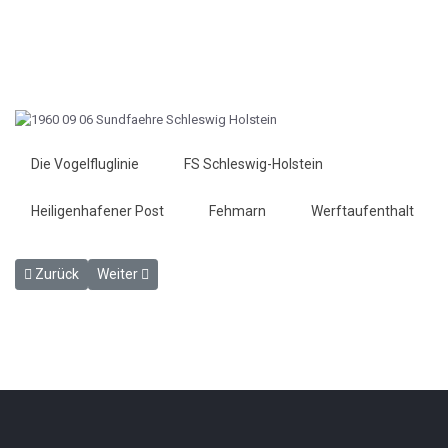
Die Vogelfluglinie
FS Schleswig-Holstein
Heiligenhafener Post
Fehmarn
Werftaufenthalt
Vorheriger Beitrag: Kutterfischerei vor Strukturwandel - Heiligenha
Nächster Beitrag: B 207 einseitig gesperrt - Heiligenhaf
Zurück
Weiter