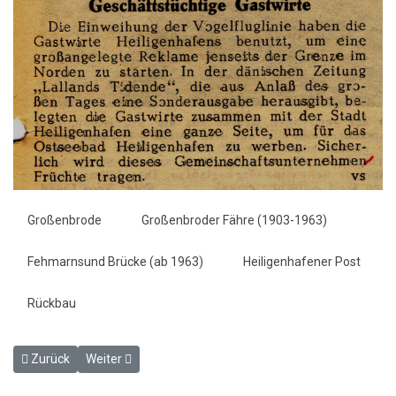
Großenbrode
Großenbroder Fähre (1903-1963)
Fehmarnsund Brücke (ab 1963)
Heiligenhafener Post
Rückbau
Vorheriger Beitrag: Jubiläum und Abschied / HP Bild Chronik - HP 3
Nächster Beitrag: Das Herz der Vogelfluglinie begann zu
Zurück
Weiter