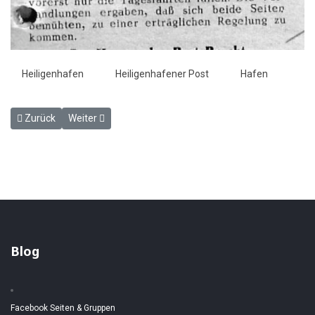
Heiligenhafen
Heiligenhafener Post
Hafen
Vorheriger Beitrag: Unfall Heringsdorf - Heiligenhafener Post 22.3.
Nächster Beitrag: Mit Riesenschritten vorwärts - Heilig
Zurück
Weiter
Blog
Facebook Seiten & Gruppen