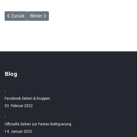
Vorheriger Beitrag: Wieder Rekord am Kai - Heiligenhafener Post 27
Nächster Beitrag: Frühlingswetter hebt Reiseverkehr - 
Zurück
Weiter
Blog
Facebook Seiten & Gruppen
03. Februar 2022
Offizielle Seiten zur Festen Beltquerung
14. Januar 2022