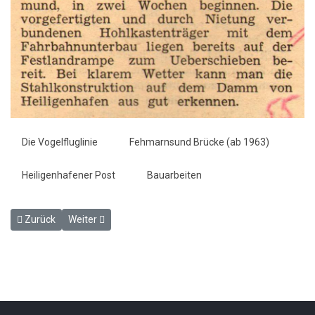
Die Vogelfluglinie
Fehmarnsund Brücke (ab 1963)
Heiligenhafener Post
Bauarbeiten
Vorheriger Beitrag: Was bringt uns der Sommerfahrplan ? - Heilige
Nächster Beitrag: Täglich zwei Sundfähren im Einsatz -
Zurück
Weiter