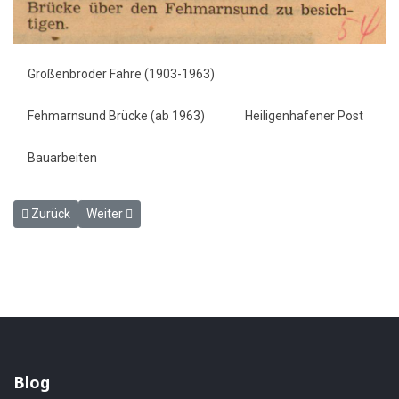
Großenbroder Fähre (1903-1963)
Fehmarnsund Brücke (ab 1963)
Heiligenhafener Post
Bauarbeiten
Vorheriger Beitrag: Filmaufnahmen beendet (Sansibar) - Heiligenh
Nächster Beitrag: Erster Hochbau in Puttgarden entsteh
Zurück
Weiter
Blog