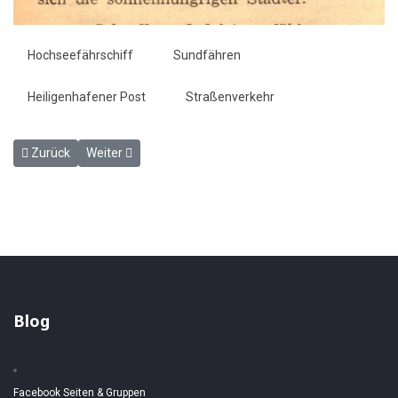
Hochseefährschiff
Sundfähren
Heiligenhafener Post
Straßenverkehr
Vorheriger Beitrag: April - April - Heiligenhafener Post 5.4.1961
Nächster Beitrag: Fährschiffe zur Werftüberholung - He
Zurück
Weiter
Blog
Facebook Seiten & Gruppen