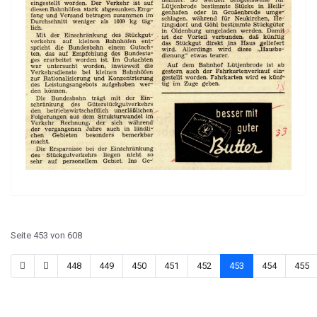
Seite 453 von 608
448
449
450
451
452
453
454
455