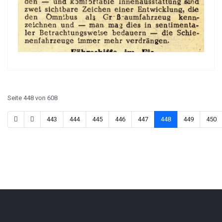
Seite 448 von 608
443
444
445
446
447
448
449
450