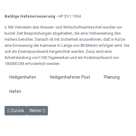
Baldige Hafenerneuerung
- HP 29.1.1954
ir. Mit Vertretern des Wasser- und Wirtschaftsamtes Kiel wurden vor
kurzer Zeit Besprechungen abgehalten, die eine Verbesserung des
Hafens betrafen. Danach ist mit Sicherheit anzunehmen, daß in Kürze
eine Erneuerung der Kaimauer in Länge von 80 Metern erfolgen wird. Sie
soll als Eisenspundwand hergerichtet werden. Dazu wird eine
Arbeitsleistung von1100 Tagewerken und ein Kostenaufwand von
185000 DM erforderlich werden.
Heiligenhafen
Heiligenhafener Post
Planung
Hafen
Vorheriger Beitrag: Flutkatastrophe an der Ostküste - HP 5.1.1954
Nächster Beitrag: Silo erst 1956 - HP 29.1.1954
Zurück
Weiter