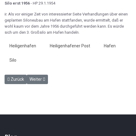
Silo erst 1956
- HP 29.1.1954
ir. Als vor einiger Zeit von interessierter Seite Verhandlungen über einen
geplanten Siloneubau am Hafen stattfanden, wurde ermittelt, daß er
wohl kaum vor dem Jahre 1956 durchgeführt werden kann. Es würde
sich um den 3. Großsilo am Hafen handeln.
Heiligenhafen
Heiligenhafener Post
Hafen
Silo
Vorheriger Beitrag: Baldige Hafenerneuerung - HP 29.1.1954
Nächster Beitrag: Kappenfest der Eisenbahner - HP 5.2.
Zurück
Weiter