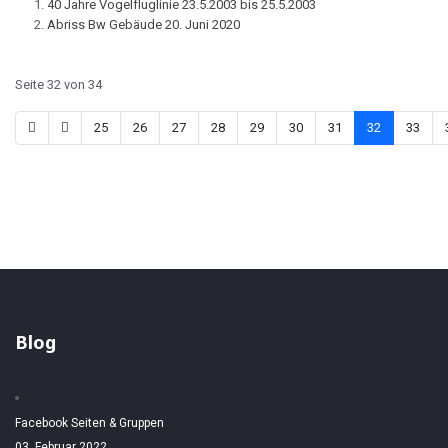
40 Jahre Vogelfluglinie 23.5.2003 bis 25.5.2003
Abriss Bw Gebäude 20. Juni 2020
Seite 32 von 34
25
26
27
28
29
30
31
32
33
Blog
Facebook Seiten & Gruppen
03. Februar 2022