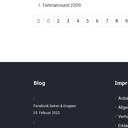
Fehmarnsund 2009
2
3
4
5
6
7
8
9
Blog
Impr
Anbi
Facebook Seiten & Gruppen
Allg
03. Februar 2022
Verh
Erkl