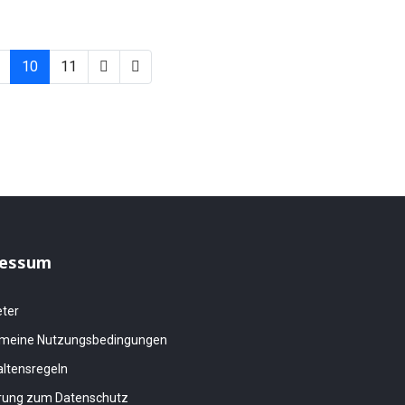
10
11
essum
eter
emeine Nutzungsbedingungen
altensregeln
ärung zum Datenschutz