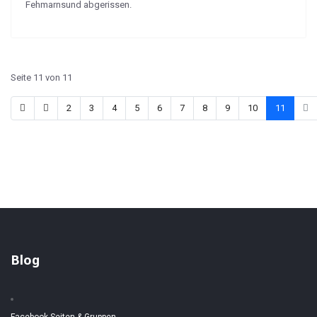
Fehmarnsund abgerissen.
Seite 11 von 11
2
3
4
5
6
7
8
9
10
11
Blog