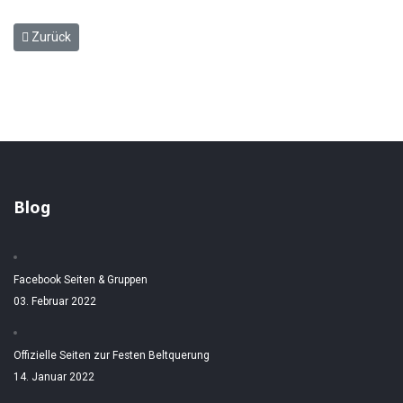
Vorheriger Beitrag: Gedser (DK)
Zurück
Blog
Facebook Seiten & Gruppen
03. Februar 2022
Offizielle Seiten zur Festen Beltquerung
14. Januar 2022