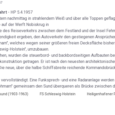
57
ahrt
- HP 5.4.1957
tern nachmittag in strahlendem Weiß und über alle Toppen geflag
auf der Werft Nobiskrug in
 des Reiseverkehrs zwischen dem Festland und der Insel Fehmar
wendigkeit ergeben, den Autoverkehr den gestiegenen Ansprüche
arn", welches wegen seiner größeren freien Decksfläche bishe
eswig-Holstein", umzubauen.
en, wurden die steuerbord- und backbordseitigen Aufbauten bese
nstruktion getragen. Er ist nach den neuesten architektonische
ie neue, über die halbe Schiffsbreite reichende Kommandobrücke
 vervollständigt. Eine Funksprech- und eine Radaranlage werden 
„Fehmarn" gemeinsam den Sund überqueren als Brücke zwischen d
und (1903-1963)
FS Schleswig-Holstein
Heiligenhafener 
1957
ere Laender an der Vogelfluglinie interessieren - HP 5.4.1957