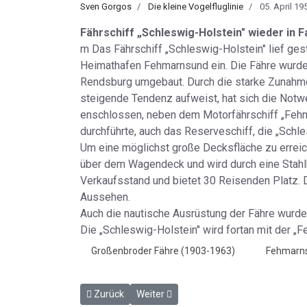
Sven Gorgos
Die kleine Vogelfluglinie
05. April 19
Fährschiff „Schleswig-Holstein" wieder in F
m Das Fährschiff „Schleswig-Holstein" lief ges
Heimathafen Fehmarnsund ein. Die Fähre wurde 
Rendsburg umgebaut. Durch die starke Zunahme
steigende Tendenz aufweist, hat sich die Not
enschlossen, neben dem Motorfährschiff „Fehm
durchführte, auch das Reserveschiff, die „Schl
Um eine möglichst große Decksfläche zu erreich
über dem Wagendeck und wird durch eine Stahlko
Verkaufsstand und bietet 30 Reisenden Platz. D
Aussehen.
Auch die nautische Ausrüstung der Fähre wurde
Die „Schleswig-Holstein" wird fortan mit der 
Großenbroder Fähre (1903-1963)
Fehmarns
Vorheriger Beitrag: Alt - aber voll Energie - HP 2.4.
Nächster Beitrag: Seebohm will auch and
Zurück
Weiter