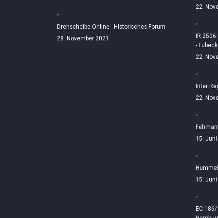
22. Nov
Drehscheibe Online - Historisches Forum
IR 2506
28. November 2021
- Lübeck
22. Nov
Inter Re
22. Nov
Fehmarn
15. Jun
Hummelt
15. Jun
EC 186/