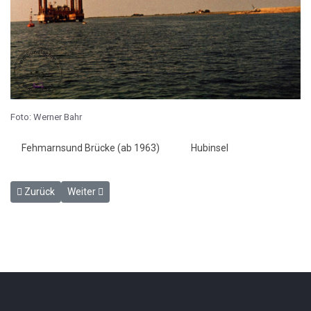
Foto: Werner Bahr
Fehmarnsund Brücke (ab 1963)
Hubinsel
Vorheriger Beitrag: 1960 - 1963 Der Bau der Fehmarnsund Brücke
Nächster Beitrag: Transport der Brückenelemente 1961
Zurück
Weiter