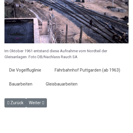
Im Oktober 1961 entstand diese Aufnahme vom Nordteil der
Gleisanlagen. Foto DB/Nachlass Rauch SA
Die Vogelfluglinie
Fährbahnhof Puttgarden (ab 1963)
Bauarbeiten
Gleisbauarbeiten
Vorheriger Beitrag: Blick auf das entstehende Stellwerk Pf am 5. 
Nächster Beitrag: Erd- und Gleisbau in Puttgarden am 
Zurück
Weiter