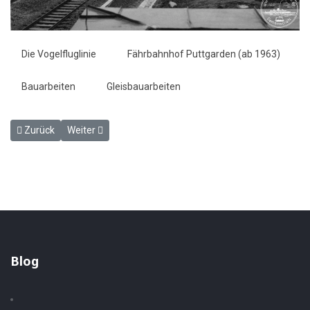
Die Vogelfluglinie
Fährbahnhof Puttgarden (ab 1963)
Bauarbeiten
Gleisbauarbeiten
Vorheriger Beitrag: Die Bauarbeiten am Fährhafen Puttgarden im M
Nächster Beitrag: Stand der Bauarbeiten in Puttgarden
Zurück
Weiter
Blog