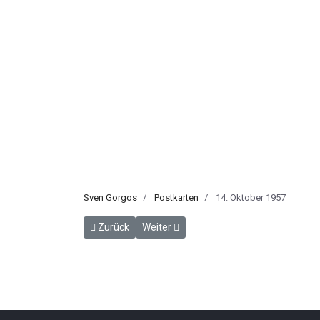
Sven Gorgos
Postkarten
14. Oktober 1957
Vorheriger Beitrag: Postkarte Heiligenhafen 1950e
Nächster Beitrag: Postkarte mit Fahrpl
Zurück
Weiter