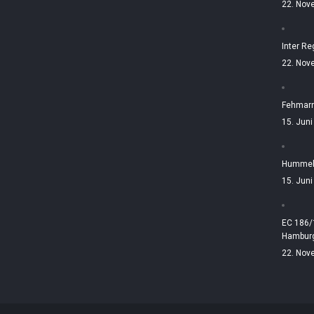
22. Nov
Inter Re
22. Nov
Fehmarn
15. Jun
Hummelt
15. Jun
EC 186/
Hamburg
22. Nov