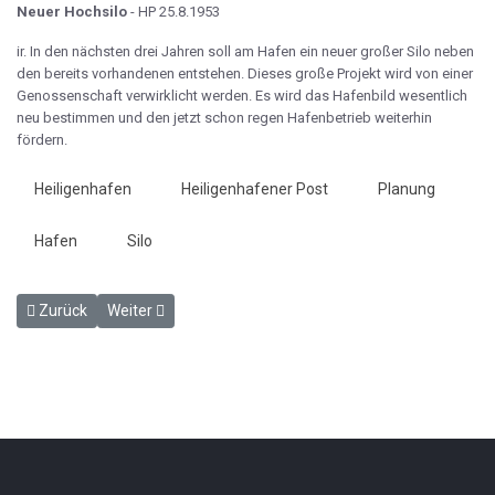
Neuer Hochsilo
- HP 25.8.1953
ir. In den nächsten drei Jahren soll am Hafen ein neuer großer Silo neben
den bereits vorhandenen entstehen. Dieses große Projekt wird von einer
Genossenschaft verwirklicht werden. Es wird das Hafenbild wesentlich
neu bestimmen und den jetzt schon regen Hafenbetrieb weiterhin
fördern.
Heiligenhafen
Heiligenhafener Post
Planung
Hafen
Silo
Vorheriger Beitrag: Fahrt der Sundfähre - HP 25.8.1953
Nächster Beitrag: Großes Richtfest - HP 1.9.1953
Zurück
Weiter