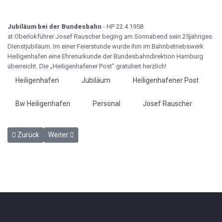
Jubiläum bei der Bundesbahn
- HP 22.4.1958
at Oberlokführer Josef Rauscher beging am Sonnabend sein 25jähriges
Dienst­jubiläum. Im einer Feierstunde wurde ihm im Bahnbetriebswerk
Heiligenhafen eine Ehrenurkunde der Bundesbahndirek­tion Hamburg
überreicht. Die „Heiligenhafener Post" gratuliert herzlich!
Heiligenhafen
Jubiläum
Heiligenhafener Post
Bw Heiligenhafen
Personal
Josef Rauscher
Vorheriger Beitrag: Wir reisen jetzt angenehmer - HP 18.4.1958
Nächster Beitrag: Zur Probe in Großenbrode - HP 22.4.1
Zurück
Weiter