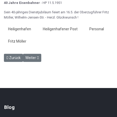
40 Jahre Eisenbahner
- HP 11.5.1951
Sein 40-jähriges Dienstjubiläum feiert am 16.5. der Oberzugführer Fritz
Möller, Wilhelm-Jensen-Str. - Herzl. Glückwunsch !
Heiligenhafen
Heiligenhafener Post
Personal
Fritz Möller
Vorheriger Beitrag: Zwei Kurswagen für Heiligenhafen - HP 8.5.195
Nächster Beitrag: DB-Fährschiff wird gebaut - HP 22.5.
Zurück
Weiter
Blog