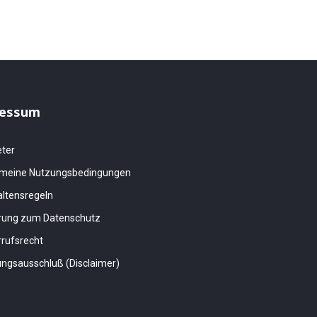
essum
eter
emeine Nutzungsbedingungen
altensregeln
ärung zum Datenschutz
rufsrecht
ngsausschluß (Disclaimer)