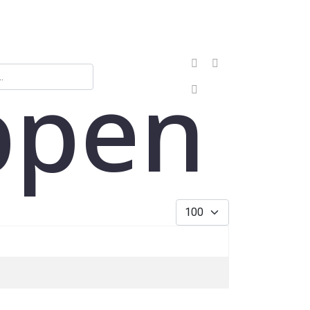
ppen
Sign In
Anzeige #