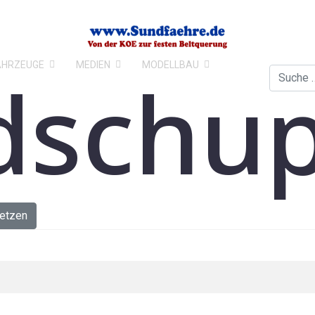
AHRZEUGE
MEDIEN
MODELLBAU
dschu
Suchen
etzen